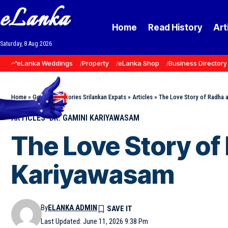
eLanka
Home
Read History
Art
Saturday, 8 Aug 2026
eLanka Weddings
Property
eLanka Shop
Business Directory
Home
»
Goodnews Stories Srilankan Expats
»
Articles
»
The Love Story of Radha 
ARTICLES
DR. GAMINI KARIYAWASAM
The Love Story of
Kariyawasam
By
ELANKA ADMIN
Last Updated: June 11, 2026 9:38 Pm