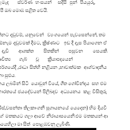
ර්ණ හංසයන් සදිසි පුන් පියයුරු,
පී ඔබ මොඹ සළිත වෙයි.
 යනුවෙන් ව්‍යංගයෙන් පැවසෙන්නේ, තම
නෑම දඬුවමක් දීමට, ක්‍රිෂ්ණාට ඉඩ දී දෑස පියාගෙන ඒ
ැඩි ආශක්ත සිතකින් පසුවන සෙයකි.
ඖචිත්‍ය ගැබ් වූ ක්‍රියාපදයෙන්
්පර්ශයේදී ,රාධා සිත්හි නළියන ,භාවාත්මක ආශ්වාදනීය
 සුළුය.
න් සිටි යොවුන් වියේ, ගීත ගෝවින්දය සහ එම
 භාරතයේ ජයදේවයන් පිලිබදව අධ්‍යයනය කළ විසිතුරු
පීරිස්,වසන්තා තිලකාංගනී සුගායනයේ යෙදෙන) හිම දියවී
 මගේ මතකයට ගලා ආවේ නිරායාසයෙනි.එම මතකයන් ආ
මාණයෙහිලා මා සිත් පොළඹවනු ලැබිණි.