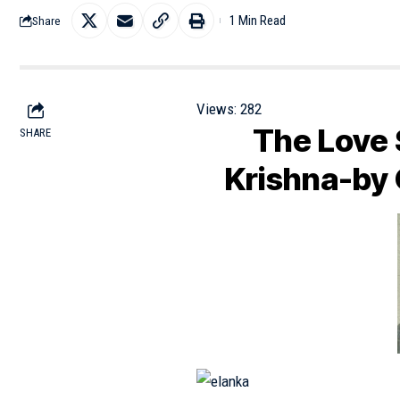
1 Min Read
Share
Views:
282
The Love 
SHARE
Krishna-by