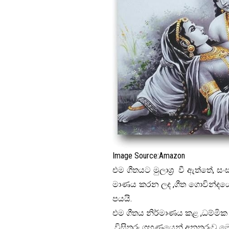
Image Source:
Amazon
එම ගීතයට මුලාශ්‍ර වී ඇත්තේ, සංස්
මාණය කරන ලද ,ගීත ගොවින්දයේ එන 
පයයි.
එම ගීතය නිර්මාණය කළ ,ධම්මික
විසිතුරු ග්‍රහණයෙන් අනතුරුව ම