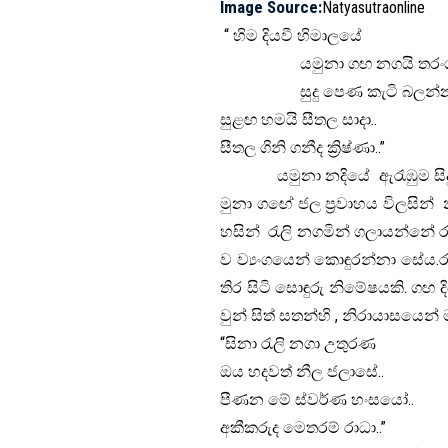
Image Source:
Natyasutraonline
“ හිම දියවී හිමාලයේ
යමුනා ගඟ නගයි තරංගා
සුදු පෙණ කැටි බලන්න ර
සුළඟ හමයි සීතල සාදා..
සීතල ගිනි ගනීද ක්‍රිෂ්ණා..”
යමුනා නදියේ ඇරැඹුම සිදුවන්
මුනා ගඟේ ජල ප්‍රවාහය විලසින්
හසින් රැලි නගමින් ගලායන්නේ රාධා
ව ව්‍යංගයෙන් කොඳුරන්නා සේය.ර
තිර සිටි සොඳුරු නිමේෂයකි. ගඟ දි
වුන් සිත් සතන්හි , නිරායාසයෙන් ම
“සිනා රැලි නගා උතුරණ
ඔය හදවත් නීල ජලාසේ..
පීණන මේ ස්වර්ණ හංසයෝ..
අකීකරුද මෙතරම් රාධා..”