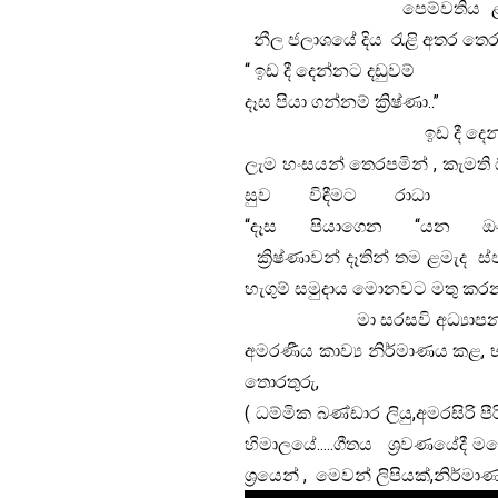
පෙම්වතිය ළමැද ස්ව
නීල ජලාශයේ දිය රැළි අතර තෙර
“ ඉඩ දී දෙන්නට දඩුවම්
දෑස පියා ගන්නම් ක්‍රිෂ්ණා..”
ඉඩ දී දෙන්නට දඩුවම්,
ලැම හංසයන් තෙරපමින් , කැමති ඕ
සුව විඳීමට රාධා ද
“දෑස පියාගෙන “යන 
ක්‍රිෂ්ණාවන් දෑතින් තම ළමැද ස
හැගුම් සමුදාය මොනවට මතු කරනා
මා සරසවි අධ්‍යාපනය ලබමි
අමරණීය කාව්‍ය නිර්මාණය කළ,
තොරතුරු,
( ධම්මික බණ්ඩාර ලියු,අමරසිරි 
හිමාලයේ…..ගීතය ශ්‍රවණයේදී
ශ්‍රයෙන් , මෙවන් ලිපියක්,නිර්