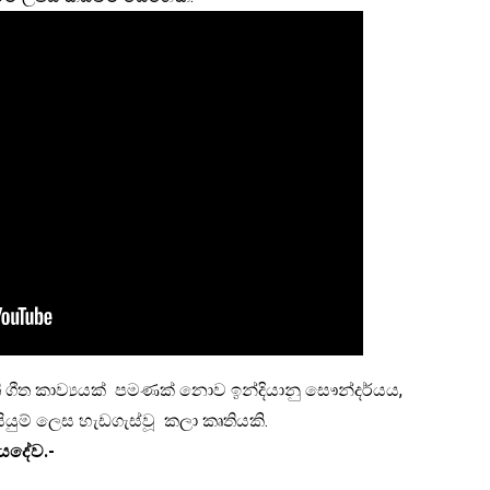
ි ගීත කාව්‍යයක් පමණක් නොව ඉන්දියානු සෞන්දර්යය,
සියුම් ලෙස හැඩගැස්වූ කලා කෘතියකි.
යදේව
.-