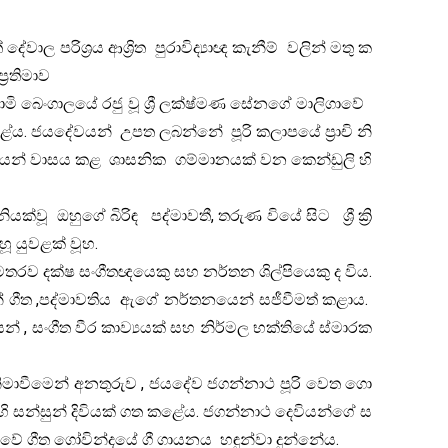
දේවාල පරිශ්‍රය ආශ්‍රිත පුරාවිද්‍යාඥ කැනීම් වලින් මතු ක
‍රතිමාව
ගාලයේ රජු වූ ශ්‍රී ලක්ෂ්මණ සේනගේ මාලිගාවේ
ේය. ජයදේවයන් උපත ලබන්නේ පූරි කලාපයේ ප්‍රාචි නි
්මණයන් වාසය කළ ශාසනික ගම්මානයක් වන කෙන්ඩුලි හි
යක්වූ ඔහුගේ බිරිඳ පද්මාවතී, තරුණ වියේ සිට ශ්‍රී ක්‍රි
හූ යුවළක් වූහ.
තරව දක්ෂ සංගීතඥයෙකු සහ නර්තන ශිල්පියෙකු ද විය.
 ගීත ,පද්මාවතිය ඇගේ නර්තනයෙන් සජීවීමත් කළාය.
 , සංගීත වීර කාව්‍යයක් සහ නිර්මල භක්තියේ ස්මාරක
ිමාවීමෙන් අනතුරුව , ජයදේව ජගන්නාථ පූරි වෙත ගො
හි සන්සුන් දිවියක් ගත කළේය. ජගන්නාථ දෙවියන්ගේ ස
ාවේ ගීත ගෝවින්දයේ ගී ගායනය හඳුන්වා දුන්නේය.