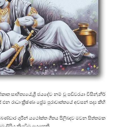
කෘත සාහිත්‍යයේ,ශ්‍රී ජයදේව නම් වූ පඬිවරයා විසින්,නිර්
රාධා ක්‍රිෂ්ණා ප්‍රේම පුරාවෘත්තයේ අවසන් පද්‍ය කිහි
 බණ්ඩාර ශුරීන් යථෝක්ත ගීතය පිලිබදව මවන සිත්තමක
ෙම ලිපිය කියවීම යෙහෙකි.