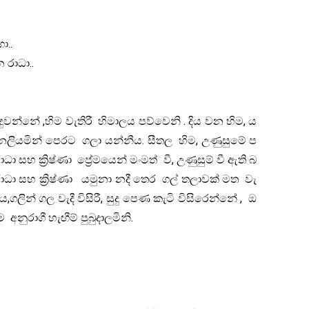
..
ාධා..
නේ ,හිම වැතිරී හිමාලය පව්වෙනි . දිය වන හිම, ය
 නලියමින් පෙරට ගලා යන්නීය. සීතල හිම, උණුසුමේ ප
 සහ ක්‍රිෂ්ණා ප්‍රේමයෙන් මංමත් වී, උණුසුම් වී ඇති බ
ාධා සහ ක්‍රිෂ්ණා යමුනා නදී තෙර ගල් තලාවක් මත වැ
ය,ගලින් ගල වැදී විසිරී, සුදු පෙණ කැටි විසිරෙන්නේ , ඔ
 අනුරාගී හැඟීම් පුබුදාලමිනි.