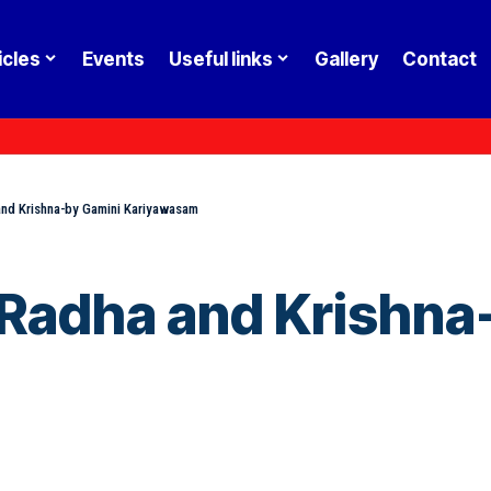
icles
Events
Useful links
Gallery
Contact
and Krishna-by Gamini Kariyawasam
 Radha and Krishna