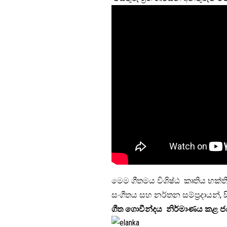
මෙම ගීතමය විශිෂ්ඨ කෘතිය භක්ත
සංගීතය සහ නර්තන සම්ප්‍රදායන්, 
ගීත
ගොවීන්දය
නිර්මාණය
කළ
ජ