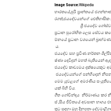
Image Source:
Wikipedia
භාරතයේ,පුරි ප්‍රාන්තයේ ජගන්නාත් 
රගත්,ජයදේවයන්ගේ ඓතිහාසික ප්
ශ්‍රී ජයදේව ගෝස්වාමි බෙං
ප්‍රධාන පුරෝහිත ලෙස සේවය කළ
ම්නයේ ප්‍රධාන වශයෙන් බ්‍රාහ
ය.
ජයදේව සහ ප්‍රවීණ නර්තන ශිල්පිනි
ෂ්ණා දෙවිදුන් මහත් බැතියෙන් ඇද
ජයදේව කාව්‍යමය දක්ෂයෙකුට අම
ජයදේවයන්ගේ පන්හිදෙන් නිපන්
මෙම යුවළගේ අමරණීය සංයුතියෙන්
යක් බිහි විය.
ගීත ගෝවින්දය නිර්මාණය කර න
ස් ,සිය ජීවිතයේ අවසාන භාගය එ
තුට සඳහා ඔහු දිනපතා දේවමාළිග